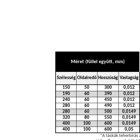
Méret (füllel együtt, mm)
Szélesség
Oldalredő
Hosszúság
Vastagság
150
50
300
0,012
190
60
390
0,012
240
60
450
0,012
280
60
490
0,012
280
60
500
0,0149
320
80
550
0,0149
400
100
600
0,0149
400
100
600
0,05
*A táskák teherbírás 