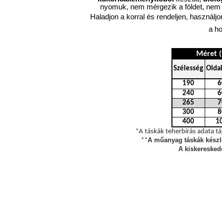
nyomuk, nem mérgezik a földet, nem 
Haladjon a korral és rendeljen, használjo
a h
Méret (
Szélesség
Olda
190
6
240
6
265
7
300
8
400
1
*A táskák teherbírás adata tá
A műanyag táskák készle
**
A kiskeresked