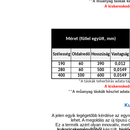
A műanyag táskák kés
**
A kiskeresked
Méret (füllel együtt, mm)
Szélesség
Oldalredő
Hosszúság
Vastagság
190
60
390
0,012
280
60
500
0,0149
400
100
600
0,0149
*A táskák teherbírás adata táj
A kiskeresked
A műanyag táskák készlet adata 
**
Ku
A jelen egyik legégetőbb kérdése az eg
lehet. A megoldás az új típusú 
Ez a termék azért olyan innovatív, mer
kukoricakeményítőből
készült,
bioló