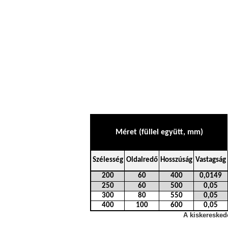
Méret (füllel együtt, mm)
Szélesség
Oldalredő
Hosszúság
Vastagság
200
60
400
0,0149
250
60
500
0,05
300
80
550
0,05
400
100
600
0,05
A kiskeresked