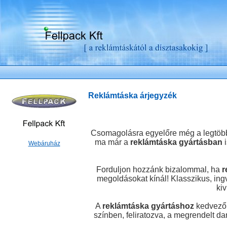
reklámtáska, reklámszatyor, táska, szatyor, zacskó, reklámzacskó
Reklámtáska árjegyzék
Csomagolásra egyelőre még a legtöbb 
ma már a
reklámtáska gyártásban
i
Webáruház
Forduljon hozzánk bizalommal, ha
r
megoldásokat kínál! Klasszikus, ingvá
ki
A
reklámtáska gyártáshoz
kedvező l
színben, feliratozva, a megrendelt da